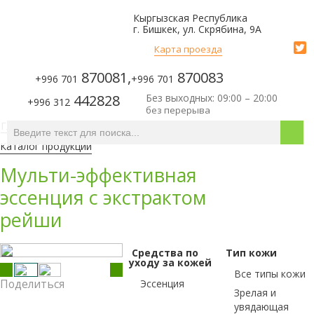
Кыргызская Республика
г. Бишкек, ул. Скрябина, 9А
Карта проезда
870081,
870083
+996 701
+996 701
442828
Без выходных: 09:00 – 20:00
+996 312
без перерыва
Главная
/
Каталог товаров
П
Каталог продукции
Мульти-эффективная
эссенция с экстрактом
рейши
Средства по
Тип кожи
уходу за кожей
Все типы кожи
Поделиться
Эссенция
Зрелая и
увядающая